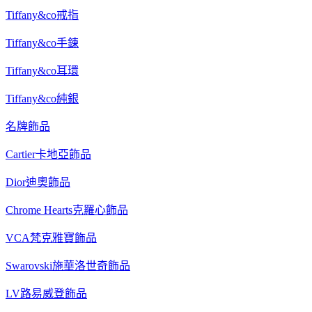
Tiffany&co戒指
Tiffany&co手鍊
Tiffany&co耳環
Tiffany&co純銀
名牌飾品
Cartier卡地亞飾品
Dior迪奧飾品
Chrome Hearts克羅心飾品
VCA梵克雅寶飾品
Swarovski施華洛世奇飾品
LV路易威登飾品