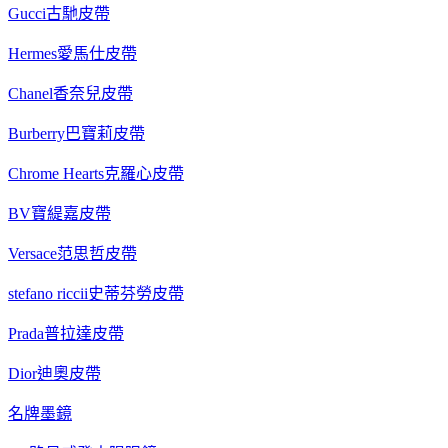
Gucci古馳皮帶
Hermes愛馬仕皮帶
Chanel香奈兒皮帶
Burberry巴寶莉皮帶
Chrome Hearts克羅心皮帶
BV寶緹嘉皮帶
Versace范思哲皮帶
stefano riccii史蒂芬勞皮帶
Prada普拉達皮帶
Dior迪奧皮帶
名牌墨鏡