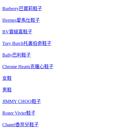
Burberry巴寶莉鞋子
Hermes愛馬仕鞋子
BV寶緹嘉鞋子
Tory Burch托裏伯奇鞋子
Bally巴利鞋子
Chrome Hearts克羅心鞋子
女鞋
男鞋
JIMMY CHOO鞋子
Roger Vivier鞋子
Chanel香奈兒鞋子