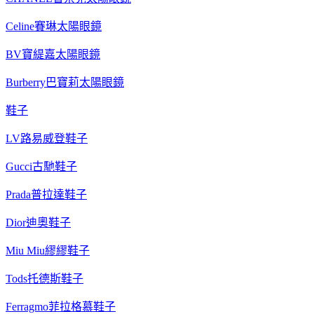
Celine賽琳太陽眼鏡
BV寶緹嘉太陽眼鏡
Burberry巴寶莉太陽眼鏡
鞋子
LV路易威登鞋子
Gucci古馳鞋子
Prada普拉達鞋子
Dior迪奧鞋子
Miu Miu繆繆鞋子
Tods托德斯鞋子
Ferragmo菲拉格慕鞋子