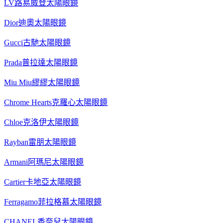
LV路易威登太陽眼鏡
Dior迪奧太陽眼鏡
Gucci古馳太陽眼鏡
Prada普拉達太陽眼鏡
Miu Miu繆繆太陽眼鏡
Chrome Hearts克羅心太陽眼鏡
Chloe克洛伊太陽眼鏡
Rayban雷朋太陽眼鏡
Armani阿瑪尼太陽眼鏡
Cartier卡地亞太陽眼鏡
Ferragamo菲拉格慕太陽眼鏡
CHANEL香奈兒太陽眼鏡