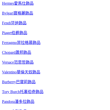
Hermes愛馬仕飾品
Bvlgari寶格麗飾品
Fendi芬迪飾品
Piaget伯爵飾品
Ferragmo菲拉格慕飾品
Chopard蕭邦飾品
Versace范思哲飾品
Valentino華倫天奴飾品
Burberry巴寶莉飾品
Tory Burch托裏伯奇飾品
Pandora潘多拉飾品