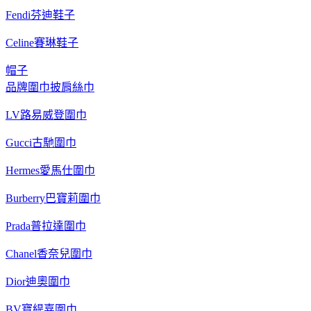
Fendi芬迪鞋子
Celine賽琳鞋子
帽子
品牌圍巾披肩絲巾
LV路易威登圍巾
Gucci古馳圍巾
Hermes愛馬仕圍巾
Burberry巴寶莉圍巾
Prada普拉達圍巾
Chanel香奈兒圍巾
Dior迪奧圍巾
BV寶緹嘉圍巾