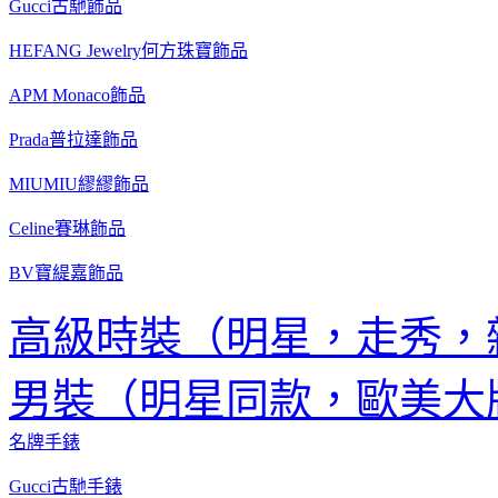
Gucci古馳飾品
HEFANG Jewelry何方珠寶飾品
APM Monaco飾品
Prada普拉達飾品
MIUMIU繆繆飾品
Celine賽琳飾品
BV寶緹嘉飾品
高級時裝（明星，走秀，
男裝（明星同款，歐美大
名牌手錶
Gucci古馳手錶