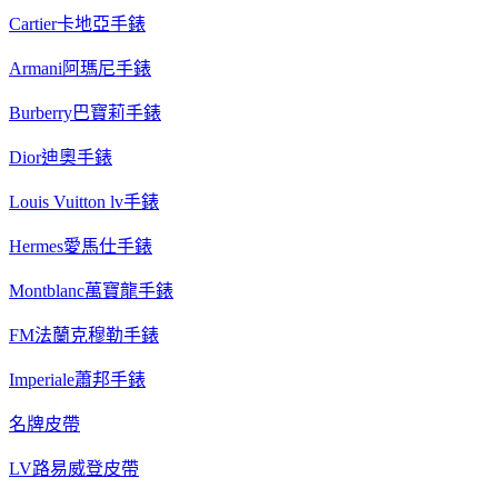
Cartier卡地亞手錶
Armani阿瑪尼手錶
Burberry巴寶莉手錶
Dior迪奧手錶
Louis Vuitton lv手錶
Hermes愛馬仕手錶
Montblanc萬寶龍手錶
FM法蘭克穆勒手錶
Imperiale蕭邦手錶
名牌皮帶
LV路易威登皮帶