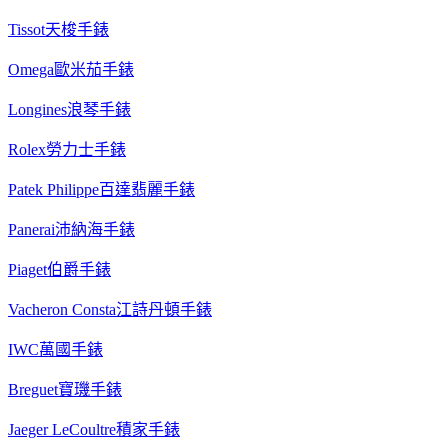
Tissot天梭手錶
Omega歐米茄手錶
Longines浪琴手錶
Rolex勞力士手錶
Patek Philippe百達翡麗手錶
Panerai沛納海手錶
Piaget伯爵手錶
Vacheron Consta江詩丹頓手錶
IWC萬國手錶
Breguet寶璣手錶
Jaeger LeCoultre積家手錶