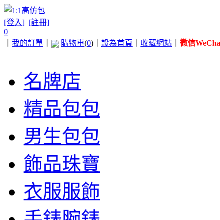
[登入]
[註冊]
0
｜
我的訂單
｜
購物車
(
0
)
｜
設為首頁
｜
收藏網站
｜
微信WeChat 
名牌店
精品包包
男生包包
飾品珠寶
衣服服飾
手錶腕錶