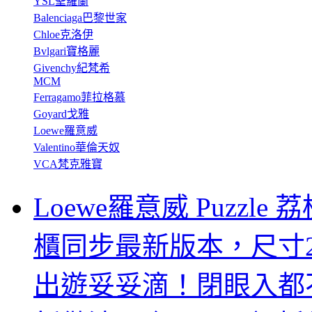
YSL聖羅蘭
Balenciaga巴黎世家
Chloe克洛伊
Bvlgari寶格麗
Givenchy紀梵希
MCM
Ferragamo菲拉格慕
Goyard戈雅
Loewe羅意威
Valentino華倫天奴
VCA梵克雅寶
Loewe羅意威 Puzzl
櫃同步最新版本，尺寸29
出遊妥妥滴！閉眼入都