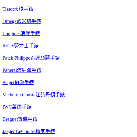
Tissot天梭手錶
Omega歐米茄手錶
Longines浪琴手錶
Rolex勞力士手錶
Patek Philippe百達翡麗手錶
Panerai沛納海手錶
Piaget伯爵手錶
Vacheron Consta江詩丹頓手錶
IWC萬國手錶
Breguet寶璣手錶
Jaeger LeCoultre積家手錶