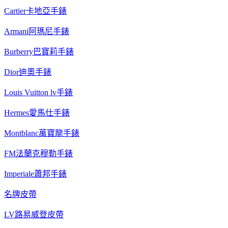
Cartier卡地亞手錶
Armani阿瑪尼手錶
Burberry巴寶莉手錶
Dior迪奧手錶
Louis Vuitton lv手錶
Hermes愛馬仕手錶
Montblanc萬寶龍手錶
FM法蘭克穆勒手錶
Imperiale蕭邦手錶
名牌皮帶
LV路易威登皮帶