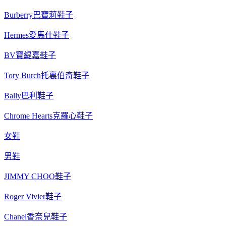
Burberry巴寶莉鞋子
Hermes愛馬仕鞋子
BV寶緹嘉鞋子
Tory Burch托裏伯奇鞋子
Bally巴利鞋子
Chrome Hearts克羅心鞋子
女鞋
男鞋
JIMMY CHOO鞋子
Roger Vivier鞋子
Chanel香奈兒鞋子