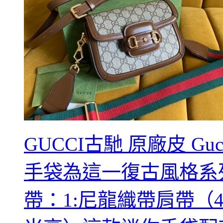
GUCCI古馳 原廠皮 Guc
手袋為這一復古風格系
帶：1:尼龍織帶肩帶（4