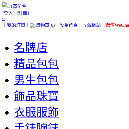
[登入]
[註冊]
0
｜
我的訂單
｜
購物車
(
0
)
｜
設為首頁
｜
收藏網站
｜
微信WeChat 
名牌店
精品包包
男生包包
飾品珠寶
衣服服飾
手錶腕錶