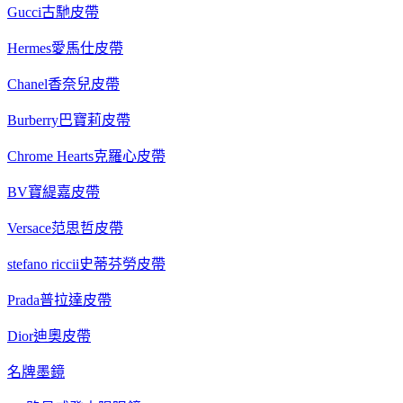
Gucci古馳皮帶
Hermes愛馬仕皮帶
Chanel香奈兒皮帶
Burberry巴寶莉皮帶
Chrome Hearts克羅心皮帶
BV寶緹嘉皮帶
Versace范思哲皮帶
stefano riccii史蒂芬勞皮帶
Prada普拉達皮帶
Dior迪奧皮帶
名牌墨鏡