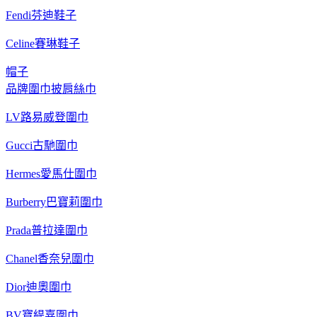
Fendi芬迪鞋子
Celine賽琳鞋子
帽子
品牌圍巾披肩絲巾
LV路易威登圍巾
Gucci古馳圍巾
Hermes愛馬仕圍巾
Burberry巴寶莉圍巾
Prada普拉達圍巾
Chanel香奈兒圍巾
Dior迪奧圍巾
BV寶緹嘉圍巾