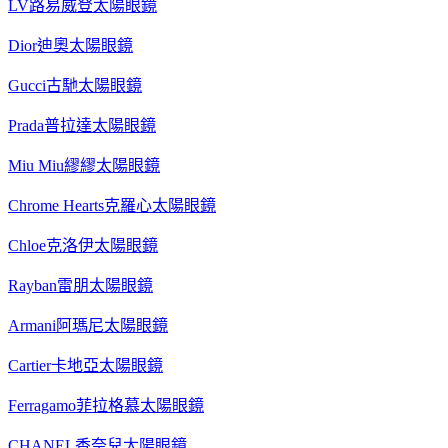
LV路易威登太陽眼鏡
Dior迪奧太陽眼鏡
Gucci古馳太陽眼鏡
Prada普拉達太陽眼鏡
Miu Miu繆繆太陽眼鏡
Chrome Hearts克羅心太陽眼鏡
Chloe克洛伊太陽眼鏡
Rayban雷朋太陽眼鏡
Armani阿瑪尼太陽眼鏡
Cartier卡地亞太陽眼鏡
Ferragamo菲拉格慕太陽眼鏡
CHANEL香奈兒太陽眼鏡