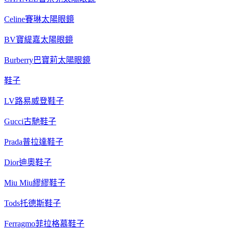
Celine賽琳太陽眼鏡
BV寶緹嘉太陽眼鏡
Burberry巴寶莉太陽眼鏡
鞋子
LV路易威登鞋子
Gucci古馳鞋子
Prada普拉達鞋子
Dior迪奧鞋子
Miu Miu繆繆鞋子
Tods托德斯鞋子
Ferragmo菲拉格慕鞋子