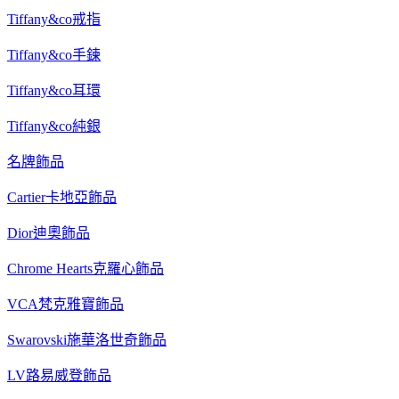
Tiffany&co戒指
Tiffany&co手鍊
Tiffany&co耳環
Tiffany&co純銀
名牌飾品
Cartier卡地亞飾品
Dior迪奧飾品
Chrome Hearts克羅心飾品
VCA梵克雅寶飾品
Swarovski施華洛世奇飾品
LV路易威登飾品