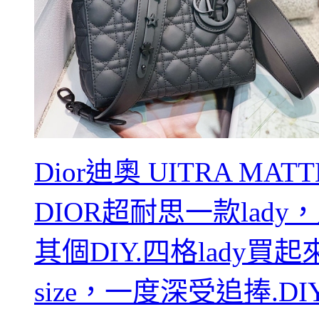
Dior迪奧 UITRA MATT
DIOR超耐思一款lad
其個DIY.四格lady
size，一度深受追捧.DI