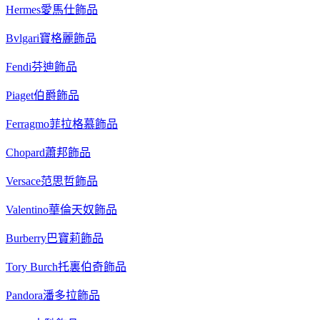
Hermes愛馬仕飾品
Bvlgari寶格麗飾品
Fendi芬迪飾品
Piaget伯爵飾品
Ferragmo菲拉格慕飾品
Chopard蕭邦飾品
Versace范思哲飾品
Valentino華倫天奴飾品
Burberry巴寶莉飾品
Tory Burch托裏伯奇飾品
Pandora潘多拉飾品