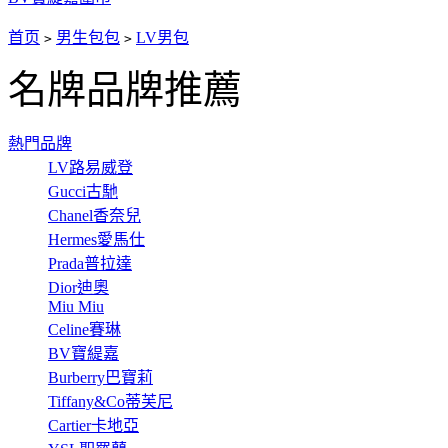
首页
男生包包
LV男包
>
>
名牌品牌推薦
熱門品牌
LV路易威登
Gucci古馳
Chanel香奈兒
Hermes愛馬仕
Prada普拉達
Dior迪奧
Miu Miu
Celine賽琳
BV寶緹嘉
Burberry巴寶莉
Tiffany&Co蒂芙尼
Cartier卡地亞