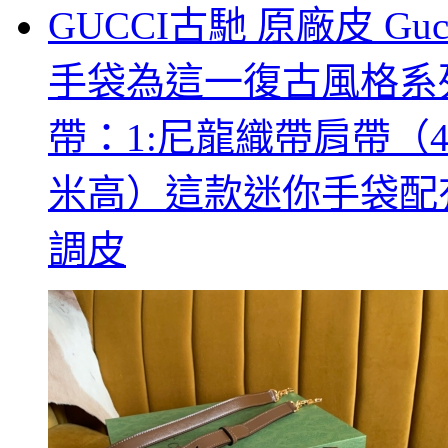
GUCCI古馳 原廠皮 Guc
手袋為這一復古風格系
帶：1:尼龍織帶肩帶（4
米高）這款迷你手袋配
調皮