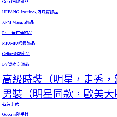
Gucci古馳飾品
HEFANG Jewelry何方珠寶飾品
APM Monaco飾品
Prada普拉達飾品
MIUMIU繆繆飾品
Celine賽琳飾品
BV寶緹嘉飾品
高級時裝（明星，走秀，
男裝（明星同款，歐美大
名牌手錶
Gucci古馳手錶