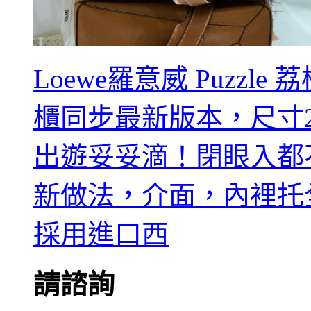
Loewe羅意威 Puzzl
櫃同步最新版本，尺寸29
出遊妥妥滴！閉眼入都
新做法，介面，內裡托
採用進口西
請諮詢