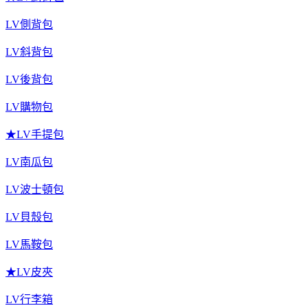
LV側背包
LV斜背包
LV後背包
LV購物包
★LV手提包
LV南瓜包
LV波士頓包
LV貝殼包
LV馬鞍包
★LV皮夾
LV行李箱