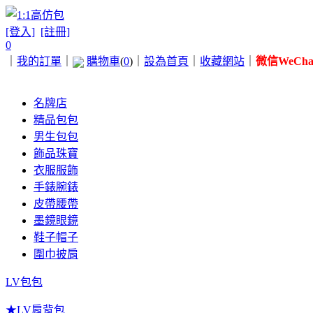
[登入]
[註冊]
0
｜
我的訂單
｜
購物車
(
0
)
｜
設為首頁
｜
收藏網站
｜
微信WeChat 
名牌店
精品包包
男生包包
飾品珠寶
衣服服飾
手錶腕錶
皮帶腰帶
墨鏡眼鏡
鞋子帽子
圍巾披肩
LV包包
★LV肩背包