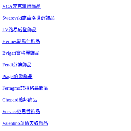
VCA梵克雅寶飾品
Swarovski施華洛世奇飾品
LV路易威登飾品
Hermes愛馬仕飾品
Bvlgari寶格麗飾品
Fendi芬迪飾品
Piaget伯爵飾品
Ferragmo菲拉格慕飾品
Chopard蕭邦飾品
Versace范思哲飾品
Valentino華倫天奴飾品