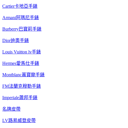
Cartier卡地亞手錶
Armani阿瑪尼手錶
Burberry巴寶莉手錶
Dior迪奧手錶
Louis Vuitton lv手錶
Hermes愛馬仕手錶
Montblanc萬寶龍手錶
FM法蘭克穆勒手錶
Imperiale蕭邦手錶
名牌皮帶
LV路易威登皮帶