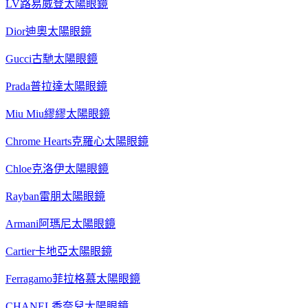
LV路易威登太陽眼鏡
Dior迪奧太陽眼鏡
Gucci古馳太陽眼鏡
Prada普拉達太陽眼鏡
Miu Miu繆繆太陽眼鏡
Chrome Hearts克羅心太陽眼鏡
Chloe克洛伊太陽眼鏡
Rayban雷朋太陽眼鏡
Armani阿瑪尼太陽眼鏡
Cartier卡地亞太陽眼鏡
Ferragamo菲拉格慕太陽眼鏡
CHANEL香奈兒太陽眼鏡