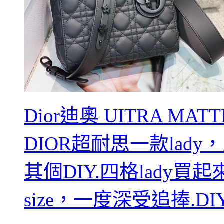
Dior迪奧 UITRA MATT
DIOR超耐思一款lad
其個DIY.四格lady
size，一度深受追捧.DI