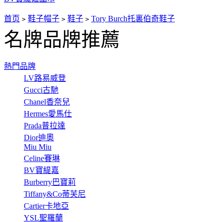
首页
鞋子帽子
鞋子
Tory Burch托裏伯奇鞋子
>
>
>
名牌品牌推薦
熱門品牌
LV路易威登
Gucci古馳
Chanel香奈兒
Hermes愛馬仕
Prada普拉達
Dior迪奧
Miu Miu
Celine賽琳
BV寶緹嘉
Burberry巴寶莉
Tiffany&Co蒂芙尼
Cartier卡地亞
YSL聖羅蘭