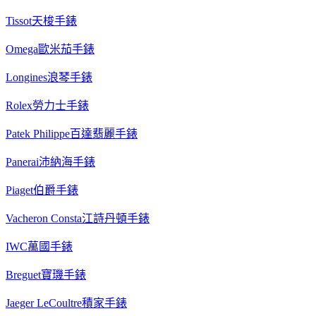
Tissot天梭手錶
Omega歐米茄手錶
Longines浪琴手錶
Rolex勞力士手錶
Patek Philippe百達翡麗手錶
Panerai沛納海手錶
Piaget伯爵手錶
Vacheron Consta江詩丹頓手錶
IWC萬國手錶
Breguet寶璣手錶
Jaeger LeCoultre積家手錶