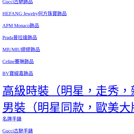
Gucci古馳飾品
HEFANG Jewelry何方珠寶飾品
APM Monaco飾品
Prada普拉達飾品
MIUMIU繆繆飾品
Celine賽琳飾品
BV寶緹嘉飾品
高級時裝（明星，走秀，
男裝（明星同款，歐美大
名牌手錶
Gucci古馳手錶