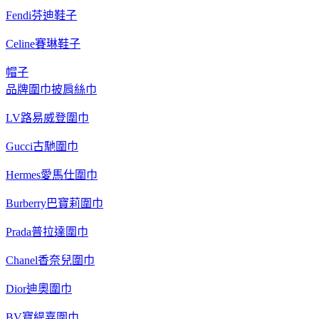
Fendi芬迪鞋子
Celine賽琳鞋子
帽子
品牌圍巾披肩絲巾
LV路易威登圍巾
Gucci古馳圍巾
Hermes愛馬仕圍巾
Burberry巴寶莉圍巾
Prada普拉達圍巾
Chanel香奈兒圍巾
Dior迪奧圍巾
BV寶緹嘉圍巾