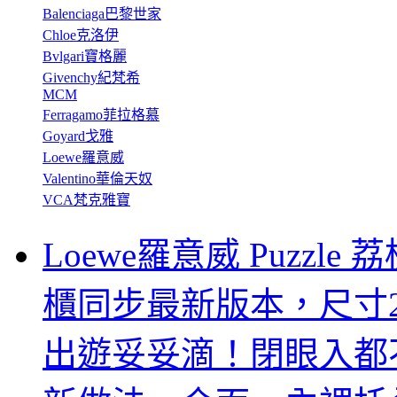
Balenciaga巴黎世家
Chloe克洛伊
Bvlgari寶格麗
Givenchy紀梵希
MCM
Ferragamo菲拉格慕
Goyard戈雅
Loewe羅意威
Valentino華倫天奴
VCA梵克雅寶
Loewe羅意威 Puzzl
櫃同步最新版本，尺寸29
出遊妥妥滴！閉眼入都