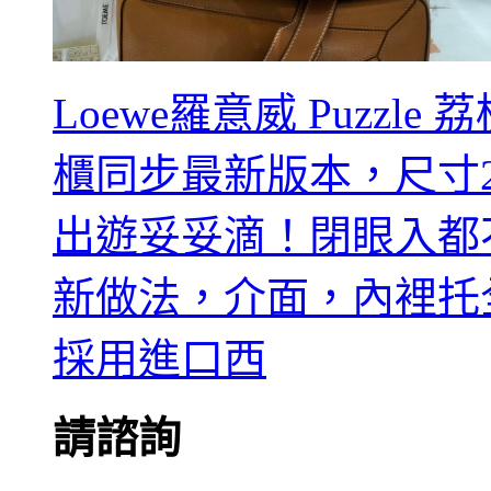
Loewe羅意威 Puzzl
櫃同步最新版本，尺寸29
出遊妥妥滴！閉眼入都
新做法，介面，內裡托
採用進口西
請諮詢