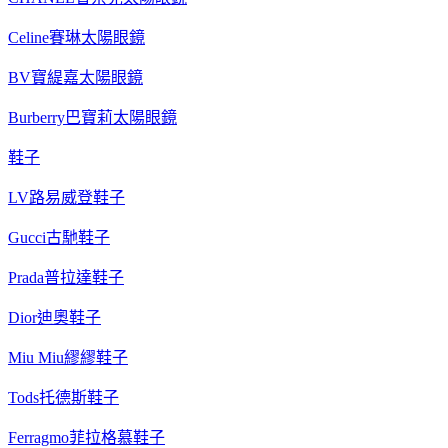
Celine賽琳太陽眼鏡
BV寶緹嘉太陽眼鏡
Burberry巴寶莉太陽眼鏡
鞋子
LV路易威登鞋子
Gucci古馳鞋子
Prada普拉達鞋子
Dior迪奧鞋子
Miu Miu繆繆鞋子
Tods托德斯鞋子
Ferragmo菲拉格慕鞋子