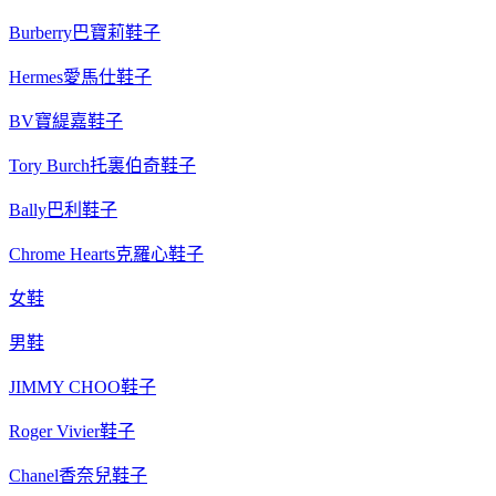
Burberry巴寶莉鞋子
Hermes愛馬仕鞋子
BV寶緹嘉鞋子
Tory Burch托裏伯奇鞋子
Bally巴利鞋子
Chrome Hearts克羅心鞋子
女鞋
男鞋
JIMMY CHOO鞋子
Roger Vivier鞋子
Chanel香奈兒鞋子