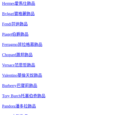
Hermes愛馬仕飾品
Bvlgari寶格麗飾品
Fendi芬迪飾品
Piaget伯爵飾品
Ferragmo菲拉格慕飾品
Chopard蕭邦飾品
Versace范思哲飾品
Valentino華倫天奴飾品
Burberry巴寶莉飾品
Tory Burch托裏伯奇飾品
Pandora潘多拉飾品