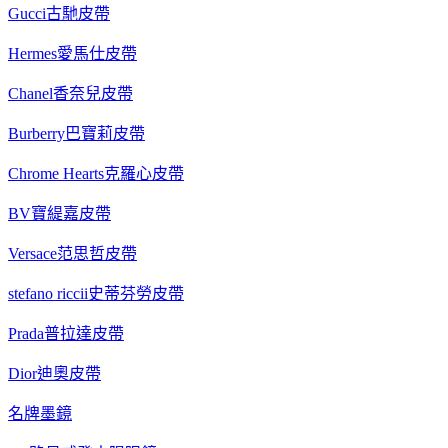
Gucci古馳皮帶
Hermes愛馬仕皮帶
Chanel香奈兒皮帶
Burberry巴寶莉皮帶
Chrome Hearts克羅心皮帶
BV寶緹嘉皮帶
Versace范思哲皮帶
stefano riccii史蒂芬勞皮帶
Prada普拉達皮帶
Dior迪奧皮帶
名牌墨鏡