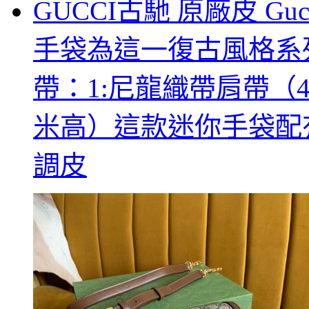
GUCCI古馳 原廠皮 Guc
手袋為這一復古風格系
帶：1:尼龍織帶肩帶（4
米高）這款迷你手袋配
調皮