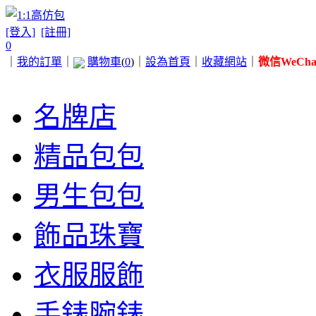
[登入]
[註冊]
0
｜
我的訂單
｜
購物車
(
0
)
｜
設為首頁
｜
收藏網站
｜
微信WeChat 
名牌店
精品包包
男生包包
飾品珠寶
衣服服飾
手錶腕錶