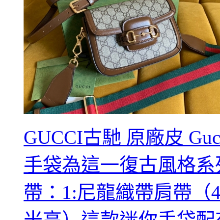
GUCCI古馳 原廠皮 Guc
手袋為這一復古風格系
帶：1:尼龍織帶肩帶（4
米高）這款迷你手袋配