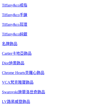
Tiffany&co戒指
Tiffany&co手鍊
Tiffany&co耳環
Tiffany&co純銀
名牌飾品
Cartier卡地亞飾品
Dior迪奧飾品
Chrome Hearts克羅心飾品
VCA梵克雅寶飾品
Swarovski施華洛世奇飾品
LV路易威登飾品