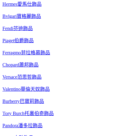
Hermes愛馬仕飾品
Bvlgari寶格麗飾品
Fendi芬迪飾品
Piaget伯爵飾品
Ferragmo菲拉格慕飾品
Chopard蕭邦飾品
Versace范思哲飾品
Valentino華倫天奴飾品
Burberry巴寶莉飾品
Tory Burch托裏伯奇飾品
Pandora潘多拉飾品