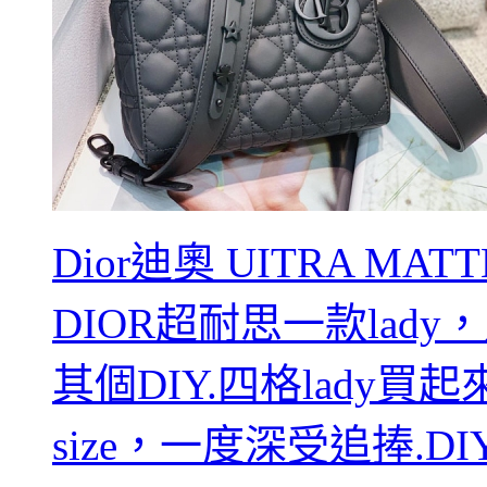
Dior迪奧 UITRA MATT
DIOR超耐思一款lad
其個DIY.四格lady
size，一度深受追捧.DI