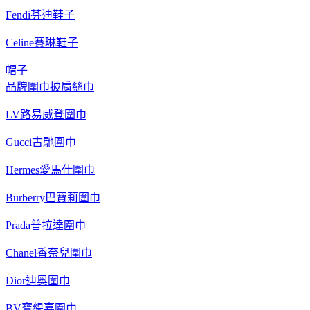
Fendi芬迪鞋子
Celine賽琳鞋子
帽子
品牌圍巾披肩絲巾
LV路易威登圍巾
Gucci古馳圍巾
Hermes愛馬仕圍巾
Burberry巴寶莉圍巾
Prada普拉達圍巾
Chanel香奈兒圍巾
Dior迪奧圍巾
BV寶緹嘉圍巾