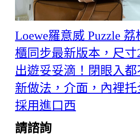
Loewe羅意威 Puzzl
櫃同步最新版本，尺寸29
出遊妥妥滴！閉眼入都
新做法，介面，內裡托
採用進口西
請諮詢