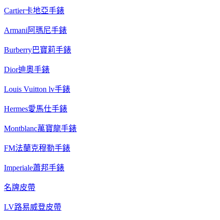
Cartier卡地亞手錶
Armani阿瑪尼手錶
Burberry巴寶莉手錶
Dior迪奧手錶
Louis Vuitton lv手錶
Hermes愛馬仕手錶
Montblanc萬寶龍手錶
FM法蘭克穆勒手錶
Imperiale蕭邦手錶
名牌皮帶
LV路易威登皮帶