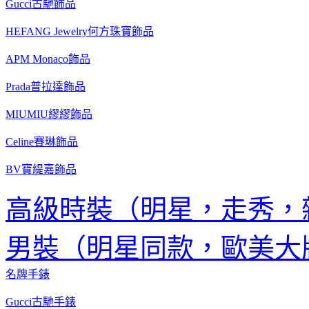
Gucci古馳飾品
HEFANG Jewelry何方珠寶飾品
APM Monaco飾品
Prada普拉達飾品
MIUMIU繆繆飾品
Celine賽琳飾品
BV寶緹嘉飾品
高級時裝（明星，走秀，
男裝（明星同款，歐美大
名牌手錶
Gucci古馳手錶