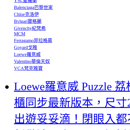
YSL聖羅蘭
Balenciaga巴黎世家
Chloe克洛伊
Bvlgari寶格麗
Givenchy紀梵希
MCM
Ferragamo菲拉格慕
Goyard戈雅
Loewe羅意威
Valentino華倫天奴
VCA梵克雅寶
Loewe羅意威 Puzzl
櫃同步最新版本，尺寸29
出遊妥妥滴！閉眼入都