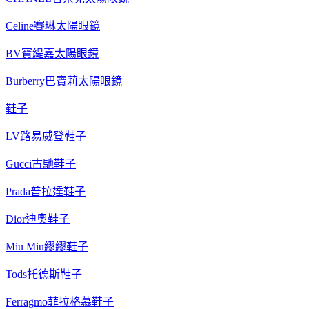
Celine賽琳太陽眼鏡
BV寶緹嘉太陽眼鏡
Burberry巴寶莉太陽眼鏡
鞋子
LV路易威登鞋子
Gucci古馳鞋子
Prada普拉達鞋子
Dior迪奧鞋子
Miu Miu繆繆鞋子
Tods托德斯鞋子
Ferragmo菲拉格慕鞋子