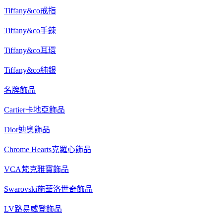
Tiffany&co戒指
Tiffany&co手鍊
Tiffany&co耳環
Tiffany&co純銀
名牌飾品
Cartier卡地亞飾品
Dior迪奧飾品
Chrome Hearts克羅心飾品
VCA梵克雅寶飾品
Swarovski施華洛世奇飾品
LV路易威登飾品