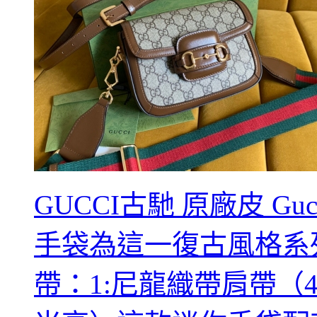
GUCCI古馳 原廠皮 Guc
手袋為這一復古風格系
帶：1:尼龍織帶肩帶（4