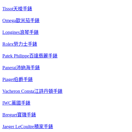
Tissot天梭手錶
Omega歐米茄手錶
Longines浪琴手錶
Rolex勞力士手錶
Patek Philippe百達翡麗手錶
Panerai沛納海手錶
Piaget伯爵手錶
Vacheron Consta江詩丹頓手錶
IWC萬國手錶
Breguet寶璣手錶
Jaeger LeCoultre積家手錶