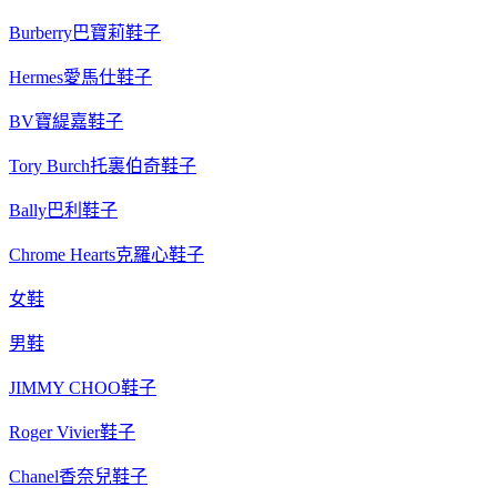
Burberry巴寶莉鞋子
Hermes愛馬仕鞋子
BV寶緹嘉鞋子
Tory Burch托裏伯奇鞋子
Bally巴利鞋子
Chrome Hearts克羅心鞋子
女鞋
男鞋
JIMMY CHOO鞋子
Roger Vivier鞋子
Chanel香奈兒鞋子