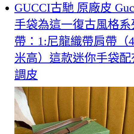
GUCCI古馳 原廠皮 Guc
手袋為這一復古風格系
帶：1:尼龍織帶肩帶（4
米高）這款迷你手袋配
調皮