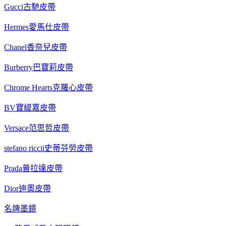
Gucci古馳皮帶
Hermes愛馬仕皮帶
Chanel香奈兒皮帶
Burberry巴寶莉皮帶
Chrome Hearts克羅心皮帶
BV寶緹嘉皮帶
Versace范思哲皮帶
stefano riccii史蒂芬勞皮帶
Prada普拉達皮帶
Dior迪奧皮帶
名牌墨鏡