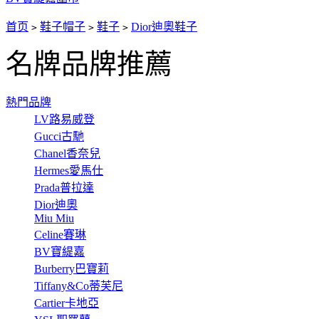
首页
鞋子帽子
鞋子
Dior迪奧鞋子
>
>
>
名牌品牌推薦
熱門品牌
LV路易威登
Gucci古馳
Chanel香奈兒
Hermes愛馬仕
Prada普拉達
Dior迪奧
Miu Miu
Celine賽琳
BV寶緹嘉
Burberry巴寶莉
Tiffany&Co蒂芙尼
Cartier卡地亞