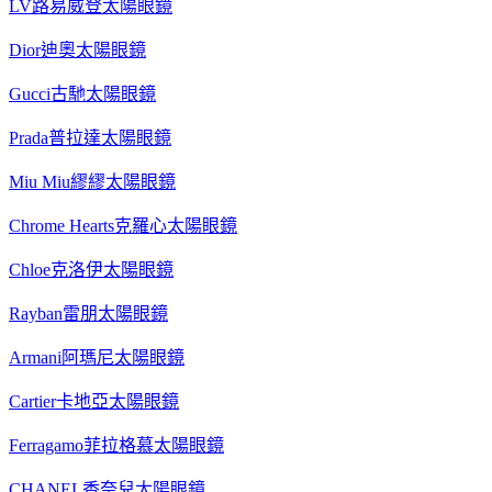
LV路易威登太陽眼鏡
Dior迪奧太陽眼鏡
Gucci古馳太陽眼鏡
Prada普拉達太陽眼鏡
Miu Miu繆繆太陽眼鏡
Chrome Hearts克羅心太陽眼鏡
Chloe克洛伊太陽眼鏡
Rayban雷朋太陽眼鏡
Armani阿瑪尼太陽眼鏡
Cartier卡地亞太陽眼鏡
Ferragamo菲拉格慕太陽眼鏡
CHANEL香奈兒太陽眼鏡