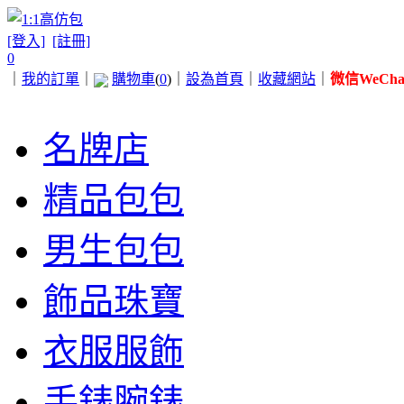
[登入]
[註冊]
0
｜
我的訂單
｜
購物車
(
0
)
｜
設為首頁
｜
收藏網站
｜
微信WeChat 
名牌店
精品包包
男生包包
飾品珠寶
衣服服飾
手錶腕錶