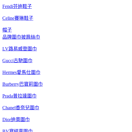
Fendi芬迪鞋子
Celine賽琳鞋子
帽子
品牌圍巾披肩絲巾
LV路易威登圍巾
Gucci古馳圍巾
Hermes愛馬仕圍巾
Burberry巴寶莉圍巾
Prada普拉達圍巾
Chanel香奈兒圍巾
Dior迪奧圍巾
BV寶緹嘉圍巾