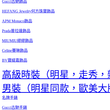
Gucci古馳飾品
HEFANG Jewelry何方珠寶飾品
APM Monaco飾品
Prada普拉達飾品
MIUMIU繆繆飾品
Celine賽琳飾品
BV寶緹嘉飾品
高級時裝（明星，走秀，
男裝（明星同款，歐美大
名牌手錶
Gucci古馳手錶