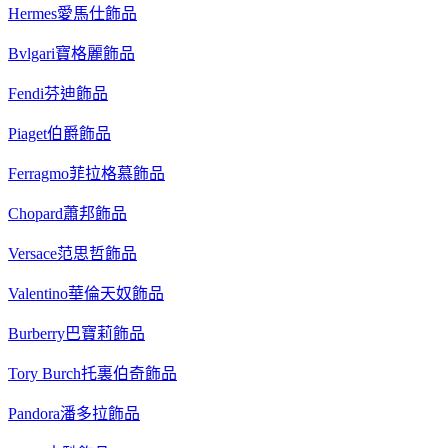
Hermes愛馬仕飾品
Bvlgari寶格麗飾品
Fendi芬迪飾品
Piaget伯爵飾品
Ferragmo菲拉格慕飾品
Chopard蕭邦飾品
Versace范思哲飾品
Valentino華倫天奴飾品
Burberry巴寶莉飾品
Tory Burch托裏伯奇飾品
Pandora潘多拉飾品