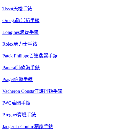
Tissot天梭手錶
Omega歐米茄手錶
Longines浪琴手錶
Rolex勞力士手錶
Patek Philippe百達翡麗手錶
Panerai沛納海手錶
Piaget伯爵手錶
Vacheron Consta江詩丹頓手錶
IWC萬國手錶
Breguet寶璣手錶
Jaeger LeCoultre積家手錶