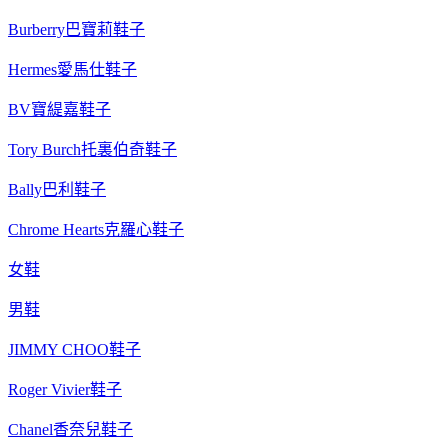
Burberry巴寶莉鞋子
Hermes愛馬仕鞋子
BV寶緹嘉鞋子
Tory Burch托裏伯奇鞋子
Bally巴利鞋子
Chrome Hearts克羅心鞋子
女鞋
男鞋
JIMMY CHOO鞋子
Roger Vivier鞋子
Chanel香奈兒鞋子