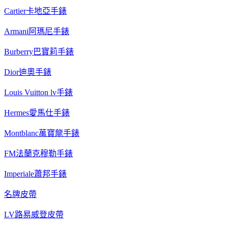
Cartier卡地亞手錶
Armani阿瑪尼手錶
Burberry巴寶莉手錶
Dior迪奧手錶
Louis Vuitton lv手錶
Hermes愛馬仕手錶
Montblanc萬寶龍手錶
FM法蘭克穆勒手錶
Imperiale蕭邦手錶
名牌皮帶
LV路易威登皮帶