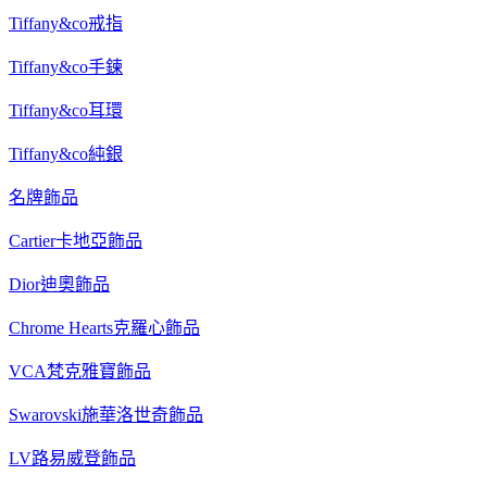
Tiffany&co戒指
Tiffany&co手鍊
Tiffany&co耳環
Tiffany&co純銀
名牌飾品
Cartier卡地亞飾品
Dior迪奧飾品
Chrome Hearts克羅心飾品
VCA梵克雅寶飾品
Swarovski施華洛世奇飾品
LV路易威登飾品