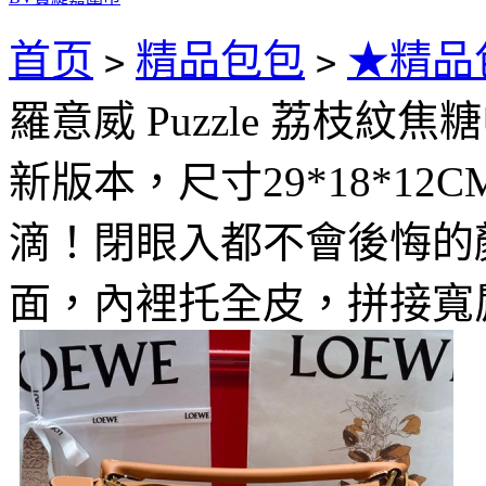
首页
精品包包
★精品
>
>
羅意威 Puzzle 荔枝紋
新版本，尺寸29*18*1
滴！閉眼入都不會後悔的
面，內裡托全皮，拼接寬