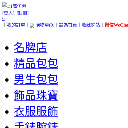
[登入]
[註冊]
0
｜
我的訂單
｜
購物車
(
0
)
｜
設為首頁
｜
收藏網站
｜
微信WeChat 
名牌店
精品包包
男生包包
飾品珠寶
衣服服飾
手錶腕錶