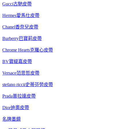
Gucci古馳皮帶
Hermes愛馬仕皮帶
Chanel香奈兒皮帶
Burberry巴寶莉皮帶
Chrome Hearts克羅心皮帶
BV寶緹嘉皮帶
Versace范思哲皮帶
stefano riccii史蒂芬勞皮帶
Prada普拉達皮帶
Dior迪奧皮帶
名牌墨鏡