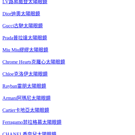
LV路易威登太陽眼鏡
Dior迪奧太陽眼鏡
Gucci古馳太陽眼鏡
Prada普拉達太陽眼鏡
Miu Miu繆繆太陽眼鏡
Chrome Hearts克羅心太陽眼鏡
Chloe克洛伊太陽眼鏡
Rayban雷朋太陽眼鏡
Armani阿瑪尼太陽眼鏡
Cartier卡地亞太陽眼鏡
Ferragamo菲拉格慕太陽眼鏡
CHANEL香奈兒太陽眼鏡