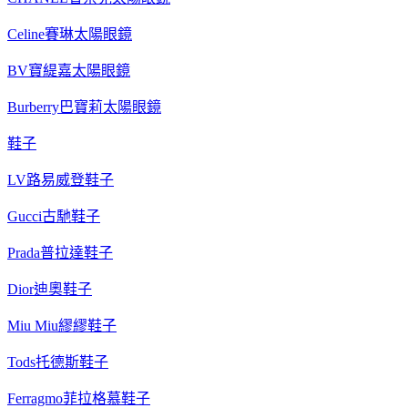
Celine賽琳太陽眼鏡
BV寶緹嘉太陽眼鏡
Burberry巴寶莉太陽眼鏡
鞋子
LV路易威登鞋子
Gucci古馳鞋子
Prada普拉達鞋子
Dior迪奧鞋子
Miu Miu繆繆鞋子
Tods托德斯鞋子
Ferragmo菲拉格慕鞋子